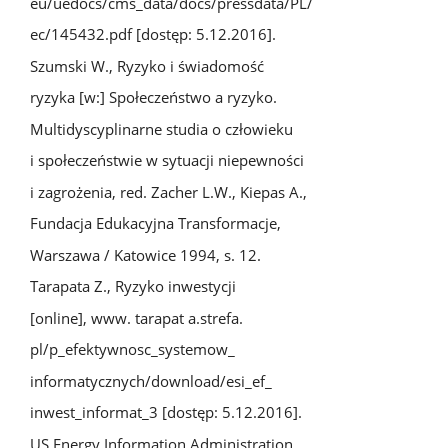
eu/uedocs/cms_data/docs/pressdata/PL/
ec/145432.pdf [dostęp: 5.12.2016].
Szumski W., Ryzyko i świadomość
ryzyka [w:] Społeczeństwo a ryzyko.
Multidyscyplinarne studia o człowieku
i społeczeństwie w sytuacji niepewności
i zagrożenia, red. Zacher L.W., Kiepas A.,
Fundacja Edukacyjna Transformacje,
Warszawa / Katowice 1994, s. 12.
Tarapata Z., Ryzyko inwestycji
[online], www. tarapat a.strefa.
pl/p_efektywnosc_systemow_
informatycznych/download/esi_ef_
inwest_informat_3 [dostęp: 5.12.2016].
US Energy Information Administration,