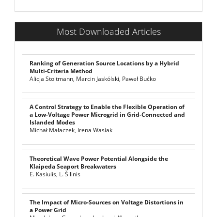
Most Downloaded Articles
Ranking of Generation Source Locations by a Hybrid
Multi-Criteria Method
Alicja Stoltmann, Marcin Jaskólski, Paweł Bućko
A Control Strategy to Enable the Flexible Operation of
a Low-Voltage Power Microgrid in Grid-Connected and
Islanded Modes
Michał Małaczek, Irena Wasiak
Theoretical Wave Power Potential Alongside the
Klaipeda Seaport Breakwaters
E. Kasiulis, L. Šilinis
The Impact of Micro-Sources on Voltage Distortions in
a Power Grid