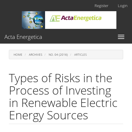
Main
Register
Login
Navigation
Main
Content
Sidebar
Acta Energetica
Toggl
naviga
HOME
ARCHIVES
NO. 04 (2016)
ARTICLES
Types of Risks in the
Process of Investing
in Renewable Electric
Energy Sources