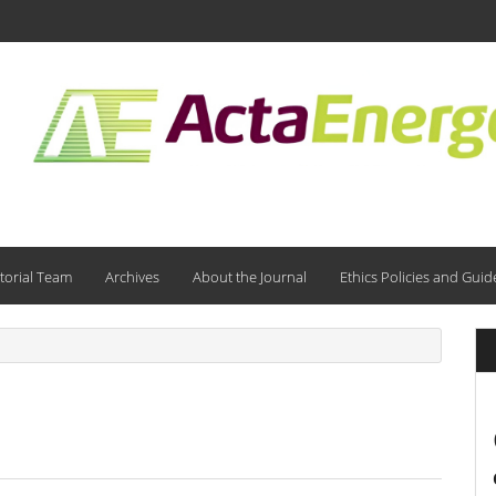
torial Team
Archives
About the Journal
Ethics Policies and Guid