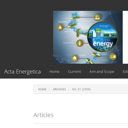
Main
Navigation
Main
Content
Sidebar
Acta Energetica
Home
Current
Aim and Scope
Edi
HOME
ARCHIVES
NO. 01 (2009)
Articles