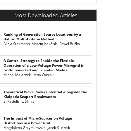
Most Downloaded Articles
Ranking of Generation Source Locations by a
Hybrid Multi-Criteria Method
Alicja Stoltmann, Marcin Jaskólski, Paweł Bućko
A Control Strategy to Enable the Flexible
Operation of a Low-Voltage Power Microgrid in
Grid-Connected and Islanded Modes
Michał Małaczek, Irena Wasiak
Theoretical Wave Power Potential Alongside the
Klaipeda Seaport Breakwaters
E. Kasiulis, L. Šilinis
The Impact of Micro-Sources on Voltage
Distortions in a Power Grid
Magdalena Grzymkowska, Jacek Klucznik