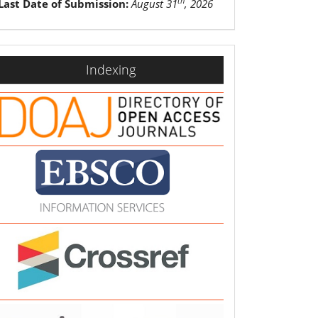
th
Last Date of Submission:
August 31
, 2026
indexing
Indexing