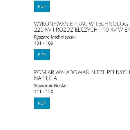
PDF
WYKONYWANIE PRAC W TECHNOLOGII 
220 KV I ROZDZIELCZYCH 110 KV W 
Ryszard Michniewski
101 - 109
PDF
POMIAR WYŁADOWAŃ NIEZUPEŁNYCH 
NAPIĘCIA
Sławomir Noske
111 - 120
PDF