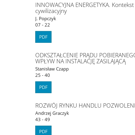
INNOWACYJNA ENERGETYKA. Kontekst e
cywilizacyjny
J. Popczyk
07 - 22
PDF
ODKSZTAŁCENIE PRĄDU POBIERANEGO
WPŁYW NA INSTALACJĘ ZASILAJĄCĄ
Stanisław Czapp
25 - 40
PDF
ROZWÓJ RYNKU HANDLU POZWOLENIAM
Andrzej Graczyk
43 - 49
PDF