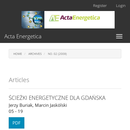
Main
Register
Login
Navigation
Main
Content
Sidebar
Acta Energetica
Toggl
naviga
HOME
ARCHIVES
NO. 02 (2009)
Articles
ŚCIEŻKI ENERGETYCZNE DLA GDAŃSKA
Jerzy Buriak, Marcin Jaskólski
05 - 19
PDF