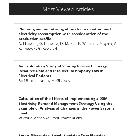
Most Viewed Articles
Planning and monitoring of production output and
electricity consumption with consideration of the
production profile
A. Lisowiec, G. Lisowicz, D. Mazur, P. Wlazło, L. Książek, A.
Kalinowski, G. Kowalski
An Exploratory Study of Sharing Research Energy
Resource Data and Intellectual Property Law in
Electrical Patients
Rolf Bracke, Nouby M. Ghazaly
Calculation of the Effects of Implementing a DSM
Electricity Demand Management Strategy Using the
Example of Analysis of Changes in the Power System
Load
Wiktoria Weronika Stahl, Paweł Bućko
Smart Microgrids: Revolutionizing Core Electrical