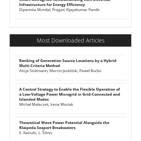
Infrastructure for Energy Efficiency
Dipannita Mondal, Pragati Vijayakumar Pandit
Most Downloaded Articles
Ranking of Generation Source Locations by a Hybrid
Multi-Criteria Method
Alicja Stoltmann, Marcin Jaskólski, Paweł Bućko
A Control Strategy to Enable the Flexible Operation of
a Low-Voltage Power Microgrid in Grid-Connected and
Islanded Modes
Michał Małaczek, Irena Wasiak
Theoretical Wave Power Potential Alongside the
Klaipeda Seaport Breakwaters
E. Kasiulis, L. Šilinis