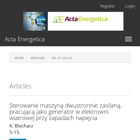
Main
Register
Login
Navigation
Main
Content
Sidebar
Acta Energetica
Toggl
naviga
HOME
ARCHIVES
NO. 01 (2010)
Articles
Sterowanie maszyną dwustronnie zasilaną,
pracującą jako generator w elektrowni
wiatrowej przy zapadach napięcia
K. Blecharz
5-15