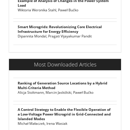
Example of Analysis of Changes in the Power System
Load
Wiktoria Weronika Stahl, Paweł Bućko
Smart Microgrids: Revolutionizing Core Electrical
Infrastructure for Energy Efficiency
Dipannita Mondal, Pragati Vijayakumar Pandit
Most Downloaded Articles
Ranking of Generation Source Locations by a Hybrid
Multi-Criteria Method
Alicja Stoltmann, Marcin Jaskólski, Paweł Bućko
A Control Strategy to Enable the Flexible Operation of
a Low-Voltage Power Microgrid in Grid-Connected and
Islanded Modes
Michał Małaczek, Irena Wasiak