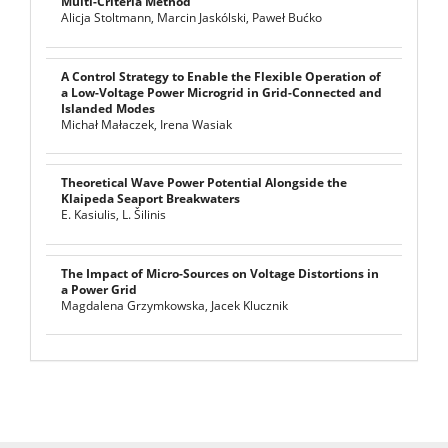
Multi-Criteria Method
Alicja Stoltmann, Marcin Jaskólski, Paweł Bućko
A Control Strategy to Enable the Flexible Operation of
a Low-Voltage Power Microgrid in Grid-Connected and
Islanded Modes
Michał Małaczek, Irena Wasiak
Theoretical Wave Power Potential Alongside the
Klaipeda Seaport Breakwaters
E. Kasiulis, L. Šilinis
The Impact of Micro-Sources on Voltage Distortions in
a Power Grid
Magdalena Grzymkowska, Jacek Klucznik