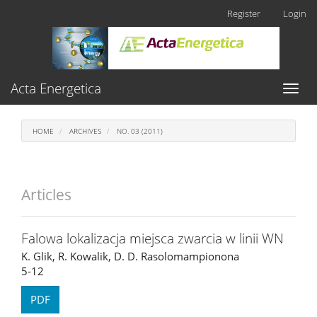
Main
Register
Login
Navigation
Main
Content
Sidebar
Acta Energetica
Toggl
naviga
HOME
ARCHIVES
NO. 03 (2011)
Articles
Falowa lokalizacja miejsca zwarcia w linii WN
K. Glik, R. Kowalik, D. D. Rasolomampionona
5-12
PDF